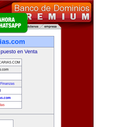
ias.com
 puesto en Venta
CARIAS.COM
s.com
 Finanzas
!
as.com
tas