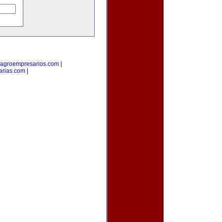
agroempresarios.com
|
arias.com
|